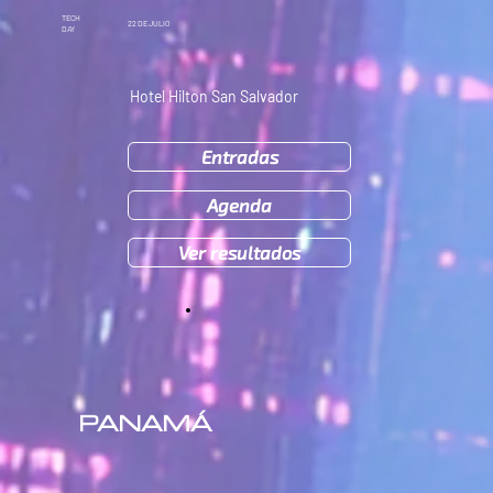
TECH
22
DE JULIO
DAY
Hotel Hilton San Salvador
Entradas
Agenda
Ver resultados
PANAMÁ