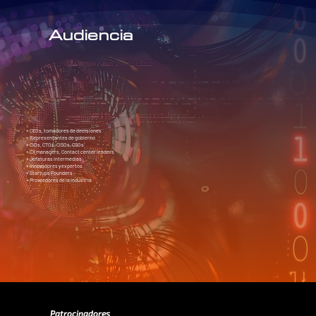
Audiencia
+ CEOs, tomadores de decisiones
+ Representantes de gobierno
+ CIOs, CTOs, CISOs, CSOs
+ CX managers, Contact center leaders
+ Jefaturas intermedias
+ Innovadores y expertos
+ Startups Founders
+ Proveedores de la industria
Patrocinadores