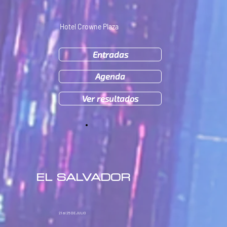
Hotel Crowne Plaza
Entradas
Agenda
Ver resultados
EL SALVADOR
21 al 25
DE JULIO