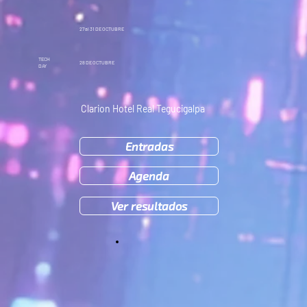
27 al 31
DE OCTUBRE
TECH
28
DE OCTUBRE
DAY
Clarion Hotel Real Tegucigalpa
Entradas
Agenda
Ver resultados