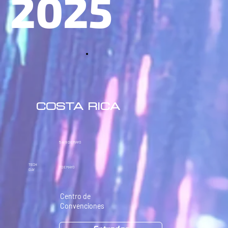
2025
COSTA RICA
5 al 9
DE MAYO
TECH
7
DE MAYO
DAY
Centro de
Convenciones