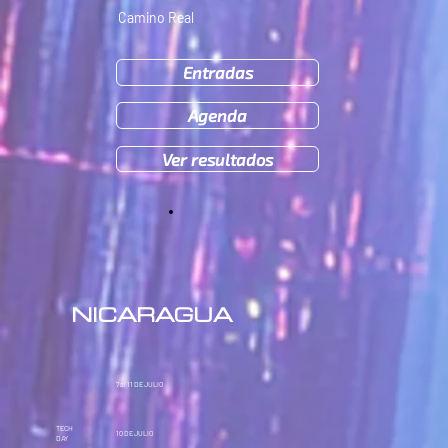
Camino Real
Entradas
Agenda
Ver resultados
NICARAGUA
7 al 11
DE JULIO
TECH
10
DE JULIO
DAY