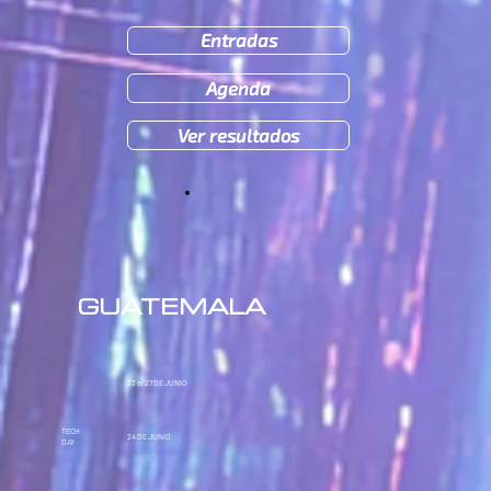
Entradas
Agenda
Ver resultados
GUATEMALA
23 al 27
DE JUNIO
TECH
24
DE JUNIO
DAY