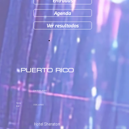
Entradas
Agenda
Ver resultados
PUERTO RICO
2 al 6
DE JUNIO
TECH
3
DE JUNIO
DAY
Hotel Sheraton