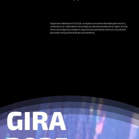
Seguirá activándose el CIO Club, un espacio exclusivo diseñado para reunir y
conectar a los 1,000 líderes tecnológicos más destacados de la región. El club
tiene como objetivo compartir experiencias y fomentar tanto el crecimiento
personal como profesional de sus miembros.
GIRA