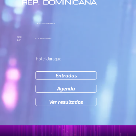
REP. DOMINICANA
3 al 7
DE NOVIEMBRE
TECH
4
DE NOVIEMBRE
DAY
Hotel Jaragua
Entradas
Agenda
Ver resultados